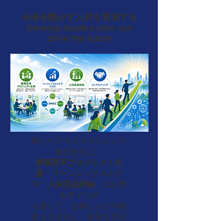
未来を動かす人材を育成する
Develop leaders who can
drive the future
私たちライズマネジメント
株式会社は、
業務変革プロジェクト支
援・リーンシックスシグ
マ・人材育成研修・コンサ
ルティング
を通じて、企業と人の可能
性を引き出し、変革を実現