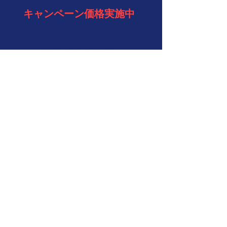
キャンペーン価格実施中
LSS GB-DX講座 &
DFSS GB-DX講座
通常
198,000円
を
各
（税込）
特別価格
176,000円
でご
各
提供！
​さらに専門実践教育訓練
給付制度を活用可能
好評受付中
完全オンラインでGB資格取得
LSS GB eラーニング講座
DFSS GB eラーニング講座
154,000円
各
（税込）
LSS YB eラーニング講座
44,000円
（税込）