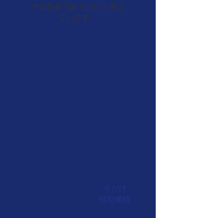
する存在でありたいと考え
ています。​
​今月の What's new
リーンシックスシグマ
eラーニング講座
受講者 500名達成！！
​完全オンラインでLSS
GB資格取得可能
​経産省デジタルスキル
標準に基づく
ビジネスアーキテクト
（DX推進）資格取得可
能
今だけ
​特別価格